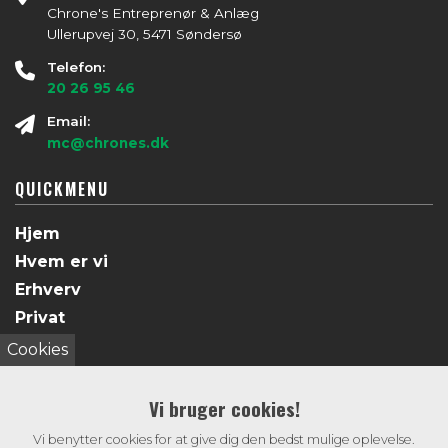
Chrone's Entreprenør & Anlæg
Ullerupvej 30, 5471 Søndersø
Telefon:
20 26 95 46
Email:
mc@chrones.dk
QUICKMENU
Hjem
Hvem er vi
Erhverv
Privat
Galleri
Cookies
Døgnservice
Kontakt
Vi bruger cookies!
Vi benytter cookies for at give dig den bedst mulige oplevelse.