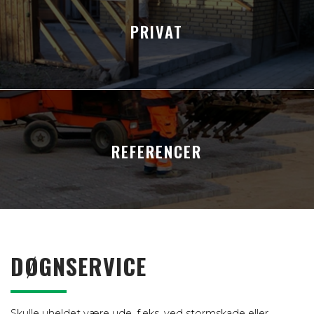
PRIVAT
REFERENCER
DØGNSERVICE
Skulle uheldet være ude, f.eks. ved stormskade eller