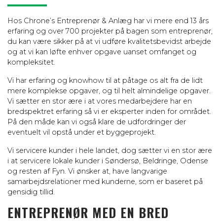
Hos Chrone’s Entreprenør & Anlæg har vi mere end 13 års
erfaring og over 700 projekter på bagen som entreprenør,
du kan være sikker på at vi udføre kvalitetsbevidst arbejde
og at vi kan løfte enhver opgave uanset omfanget og
kompleksitet.
Vi har erfaring og knowhow til at påtage os alt fra de lidt
mere komplekse opgaver, og til helt almindelige opgaver.
Vi sætter en stor ære i at vores medarbejdere har en
bredspektret erfaring så vi er eksperter inden for området.
På den måde kan vi også klare de udfordringer der
eventuelt vil opstå under et byggeprojekt.
Vi servicere kunder i hele landet, dog sætter vi en stor ære
i at servicere lokale kunder i Søndersø, Beldringe, Odense
og resten af Fyn. Vi ønsker at, have langvarige
samarbejdsrelationer med kunderne, som er baseret på
gensidig tillid.
ENTREPRENØR MED EN BRED