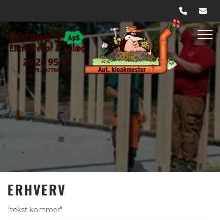
Gå
til
hovedindhold
ERHVERV
"tekst kommer"