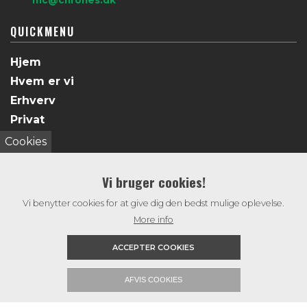
QUICKMENU
Hjem
Hvem er vi
Erhverv
Privat
Galleri
Cookies
Døgnservice
Kontakt
Vi bruger cookies!
Vi benytter cookies for at give dig den bedst mulige oplevelse.
More info
ACCEPTER COOKIES
AFVIS COOKIES
Copyright © 2026 - Chrone's Entreprenør & Anlæg
, CVR 38776029