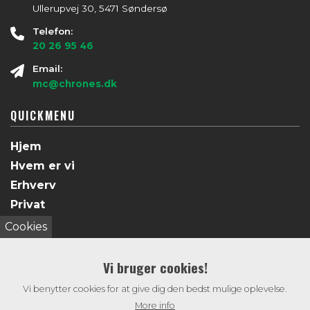
Ullerupvej 30, 5471 Søndersø
Telefon:
20 26 95 46
Email:
mc@chrones.dk
QUICKMENU
Hjem
Hvem er vi
Erhverv
Privat
Galleri
Cookies
Døgnservice
Kontakt
Vi bruger cookies!
Vi benytter cookies for at give dig den bedst mulige oplevelse.
More info