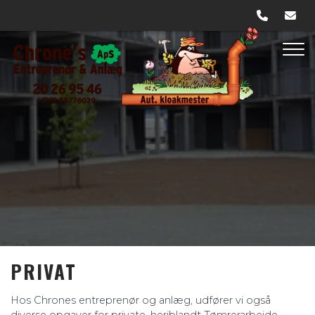
Gå
til
hovedindhold
PRIVAT
Hos Chrones entreprenør og anlæg, udfører vi også