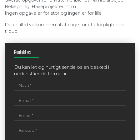
diverse opgaver for private, heriblandt Tømrerarbejde,
Belægning, Haveprojekter, m.m.
Ingen opgave er for stor og ingen er for lille.
Du er altid velkommen til at ringe for et uforpligtende
tilbud.
Kontakt os
Du kan let og hurtigt sende os en besked i
nedenstående formular.