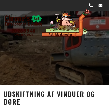
Gå
til
hovedindhold
UDSKIFTNING AF VINDUER OG
DØRE