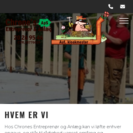
Gå
til
hovedindhold
HVEM ER VI
Hos Chrones Entreprenør og Anlæg kan vi løfte enhver