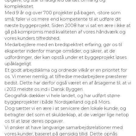
opgave, og står til rådighed uanset omfang og
kompleksitet.
Med 9 år og over 700 projekter på bagen, -store som
små, føler vi os mere end kompetente til at udføre dit
næste byggeprojekt. Siden 2008 har vi sat en ære i ikke at
gå på kompromis med kvaliteten af vores håndværk og
vores kunders tilfredshed.
Medarbejdere med en bredspektret erfaring, gør os til
eksperter indenfor mange områder, og sikrer, at de
udfordringer, der kan opstå under et byggeprojekt løses
upåklageligt.
Et godt arbejdsklima og ordnede vilkår er en prioritet for
os. Vi mener nemlig, at tilfredse medarbejdere præsterer
bedst. Dette har derfor også været en af årsagerne til, at vi
i 2013 meldte os ind i Dansk Byggeri.
Geografisk dækker vi hele landet, og har udført større
byggeprojekter i både Nordsjælland og på Mors.
Dog sætter vi en ære i at servicere den lokale kunde, og
betragter det som et skulderklap, at de vælger lige netop
os til at løse deres opgaver.
Vi ønsker at have langvarige samarbejdsrelationer med
vores kunder, baseret på gensidig tillid. Dette opnås