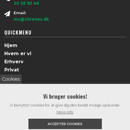
20 26 95 46
Email:
mc@chrones.dk
QUICKMENU
Hjem
Hvem er vi
Erhverv
Privat
Galleri
Cookies
Døgnservice
Kontakt
Vi bruger cookies!
Vi benytter cookies for at give dig den bedst mulige oplevelse.
More info
ACCEPTER COOKIES