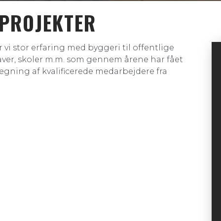
EPROJEKTER
i stor erfaring med byggeri til offentlige
aver, skoler m.m. som gennem årene har fået
ægning af kvalificerede medarbejdere fra