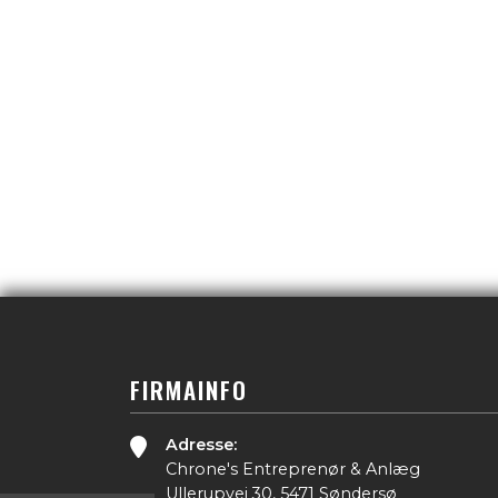
FIRMAINFO
Adresse:
Chrone's Entreprenør & Anlæg
Ullerupvej 30, 5471 Søndersø