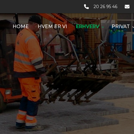
20 26 95 46
HOME
HVEM ER VI
ERHVERV
PRIVAT